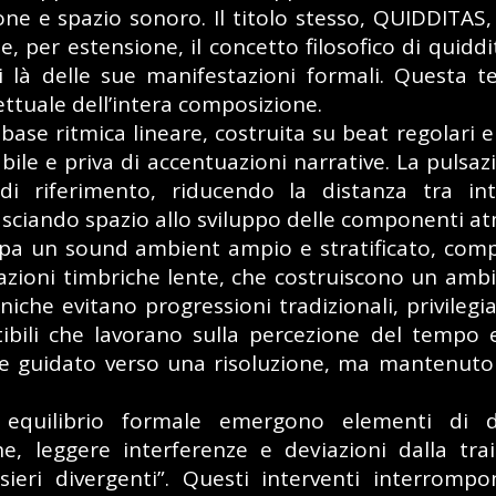
ne e spazio sonoro. Il titolo stesso, QUIDDITAS,
e, per estensione, il concetto filosofico di quiddi
di là delle sue manifestazioni formali. Questa te
ettuale dell’intera composizione.
base ritmica lineare, costruita su beat regolari e
bile e priva di accentuazioni narrative. La pulsazi
di riferimento, riducendo la distanza tra in
asciando spazio allo sviluppo delle componenti a
pa un sound ambient ampio e stratificato, comp
azioni timbriche lente, che costruiscono un amb
iche evitano progressioni tradizionali, privilegi
ibili che lavorano sulla percezione del tempo 
ne guidato verso una risoluzione, ma mantenuto 
equilibrio formale emergono elementi di dis
, leggere interferenze e deviazioni dalla trai
ieri divergenti”. Questi interventi interrom