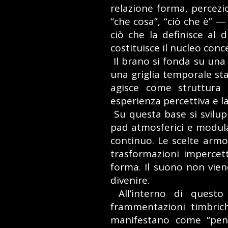
relazione forma, percezio
“che cosa”, “ciò che è” — 
ciò che la definisce al 
costituisce il nucleo conc
Il brano si fonda su una 
una griglia temporale sta
agisce come struttura 
esperienza percettiva e l
Su questa base si svilup
pad atmosferici e modul
continuo. Le scelte armon
trasformazioni impercett
forma. Il suono non vie
divenire.
All’interno di questo 
frammentazioni timbriche
manifestano come “pens